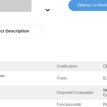
Obtenez Le Meille
ct Description
Certification:
C
on, 
Poids:
0.
Mé
Dispositif Compatible:
Co
Fonctionnalité:
Pa