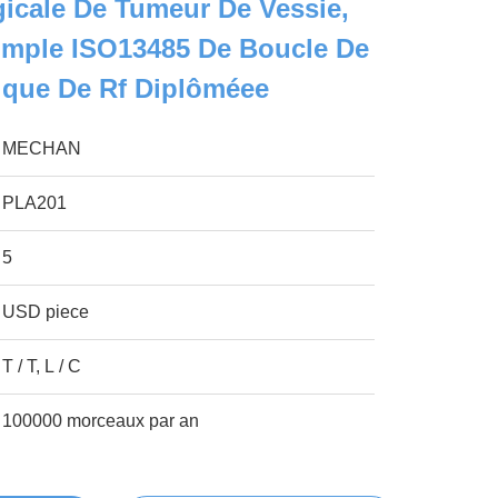
icale De Tumeur De Vessie,
imple ISO13485 De Boucle De
ique De Rf Diplôméee
MECHAN
PLA201
5
USD piece
T / T, L / C
100000 morceaux par an