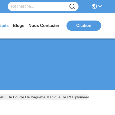
duits
Blogs
Nous Contacter
Citation
3485 De Boucle De Baguette Magique De Rf Diplôméee