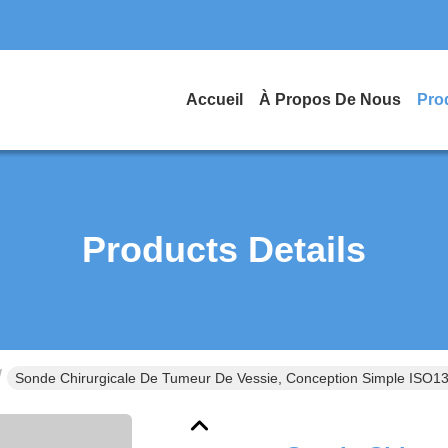
Accueil
À Propos De Nous
Pro
Products Details
Sonde Chirurgicale De Tumeur De Vessie, Conception Simple ISO1