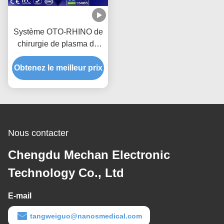
Système OTO-RHINO de
chirurgie de plasma de
Coblation de
Obtenez le meilleur prix
radiofréquence pour le
traitement de ronflement
Nous contacter
Chengdu Mechan Electronic
Technology Co., Ltd
E-mail
tangweiguo@nanosmedical.com