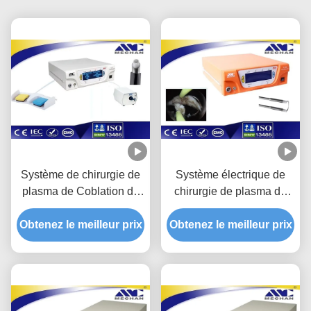
Système de chirurgie de
Système électrique de
plasma de Coblation de
chirurgie de plasma de
fréquence de basse
Coblation, générateur de
Obtenez le meilleur prix
température pour UPPP
Obtenez le meilleur prix
plasma d'urologie de
et CAUP
chirurgie de BPH