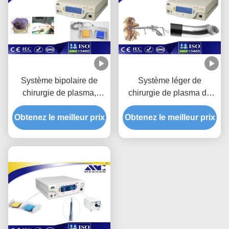
Système bipolaire de
Système léger de
chirurgie de plasma,
chirurgie de plasma de
dispositif chirurgical de
Coblation de douleur
Obtenez le meilleur prix
plasma commun avec le
Obtenez le meilleur prix
pour la médecine de
rendement élevé
sports/Arthroscopy