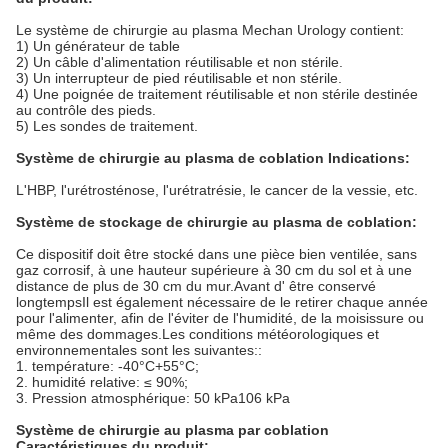
Le système de chirurgie au plasma Mechan Urology contient:
1) Un générateur de table
2) Un câble d'alimentation réutilisable et non stérile.
3) Un interrupteur de pied réutilisable et non stérile.
4) Une poignée de traitement réutilisable et non stérile destinée
au contrôle des pieds.
5) Les sondes de traitement.
Système de chirurgie au plasma de coblation Indications:
L'HBP, l'urétrosténose, l'urétratrésie, le cancer de la vessie, etc.
Système de stockage de chirurgie au plasma de coblation:
Ce dispositif doit être stocké dans une pièce bien ventilée, sans
gaz corrosif, à une hauteur supérieure à 30 cm du sol et à une
distance de plus de 30 cm du mur.Avant d' être conservé
longtempsIl est également nécessaire de le retirer chaque année
pour l'alimenter, afin de l'éviter de l'humidité, de la moisissure ou
même des dommages.Les conditions météorologiques et
environnementales sont les suivantes::
1. température: -40°C+55°C;
2. humidité relative: ≤ 90%;
3. Pression atmosphérique: 50 kPa106 kPa
Système de chirurgie au plasma par coblation
Caractéristiques du produit: