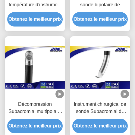
température d'instrument
sonde bipolaire de
médical de sonde de
plasma de fil de manque
précision pour la vertèbre
Obtenez le meilleur prix
Obtenez le meilleur prix
avec le commutateur de
cervicale
doigt
Décompression
Instrument chirurgical de
Subacromial multipolaire
sonde Subacromial de
de PrecisionFor
décompression commode
Obtenez le meilleur prix
d'instrument chirurgical
Obtenez le meilleur prix
pour le disque d'épine
de sonde