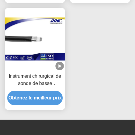
Instrument chirurgical de
sonde de basse
température moins de
douleur pour le tissu mou
Obtenez le meilleur prix