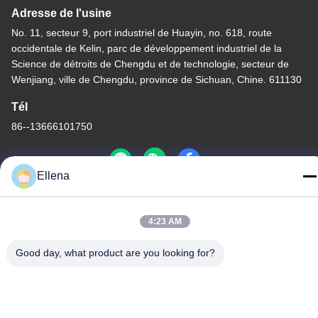
Adresse de l'usine
No. 11, secteur 9, port industriel de Huayin, no. 618, route
occidentale de Kelin, parc de développement industriel de la
Science de détroits de Chengdu et de technologie, secteur de
Wenjiang, ville de Chengdu, province de Sichuan, Chine. 611130
Tél
86--13666101750
Ellena
Chine Bonne qualité Système de chirurgie de plasma Le
4:23 AM
fournisseur. -2026 Chengdu Mechan Electronic Technology Co.,
Ltd Tous les droits réservés.
Good day, what product are you looking for?
Politique de confidentialité
|
Plan du site